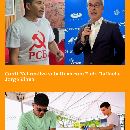
ContilNet realiza sabatinas com Eudo Raffael e
Jorge Viana