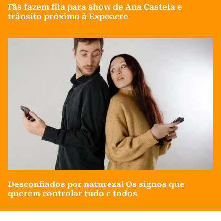
Fãs fazem fila para show de Ana Castela e
trânsito próximo à Expoacre
Desconfiados por natureza! Os signos que
querem controlar tudo e todos