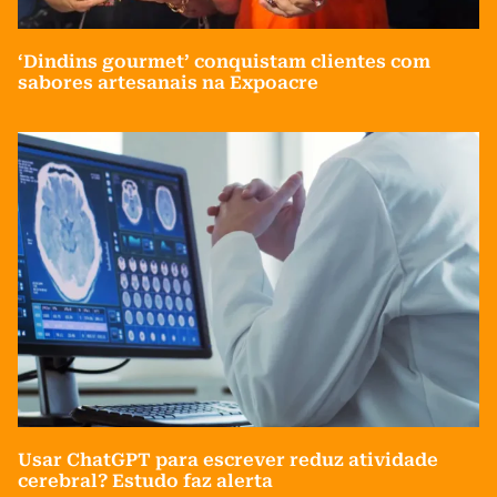
‘Dindins gourmet’ conquistam clientes com
sabores artesanais na Expoacre
Usar ChatGPT para escrever reduz atividade
cerebral? Estudo faz alerta