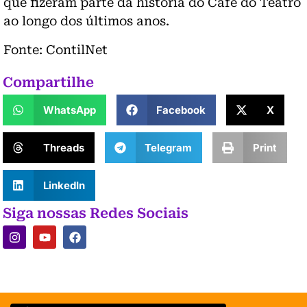
que fizeram parte da história do Café do Teatro
ao longo dos últimos anos.
Fonte: ContilNet
Compartilhe
WhatsApp
Facebook
X
Threads
Telegram
Print
LinkedIn
Siga nossas Redes Sociais