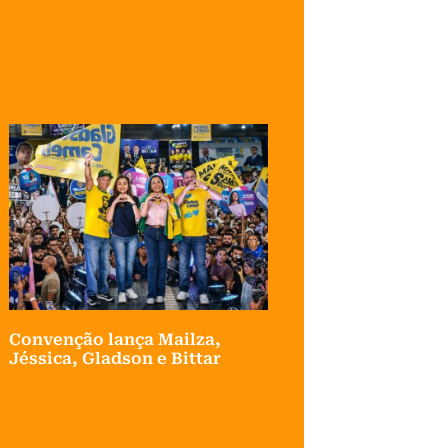
Convenção lança Mailza,
Jéssica, Gladson e Bittar