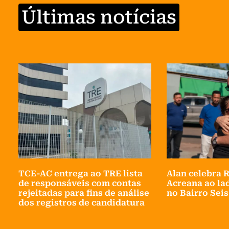
Últimas notícias
TCE-AC entrega ao TRE lista
Alan celebra 
de responsáveis com contas
Acreana ao la
rejeitadas para fins de análise
no Bairro Sei
dos registros de candidatura