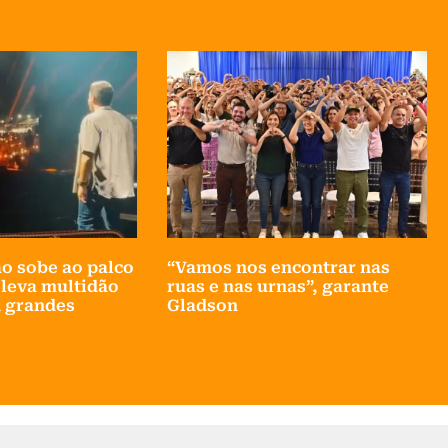
o sobe ao palco
“Vamos nos encontrar nas
 leva multidão
ruas e nas urnas”, garante
m grandes
Gladson