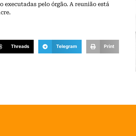
o executadas pelo órgão. A reunião está
cre.
Threads
Telegram
Print