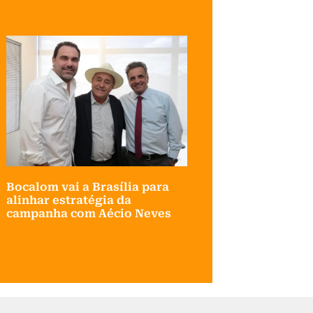
Bocalom vai a Brasília para
alinhar estratégia da
campanha com Aécio Neves