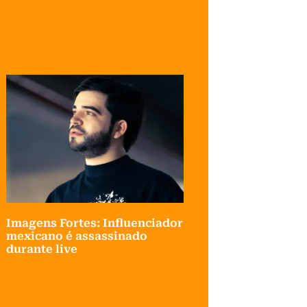
Imagens Fortes: Influenciador
mexicano é assassinado
durante live