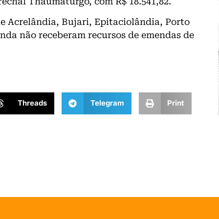
arechal Thaumaturgo, com R$ 18.541,82.
Acrelândia, Bujari, Epitaciolândia, Porto
inda não receberam recursos de emendas de
Threads
Telegram
Print