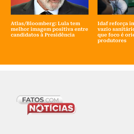
Atlas/Bloomberg: Lula tem
Idaf reforça 
melhor imagem positiva entre
vazio sanitário
candidatos à Presidência
que foco é ori
produtores