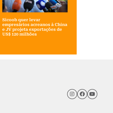
Sicoob quer levar
empresários acreanos à China
e JV projeta exportações de
US$ 120 milhões