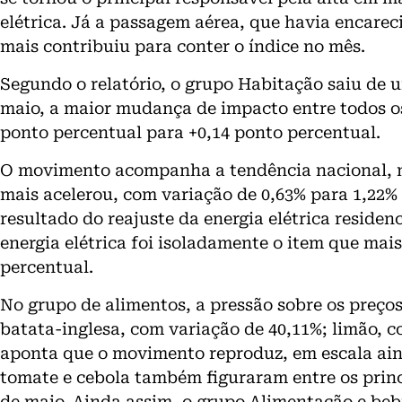
elétrica. Já a passagem aérea, que havia encarec
mais contribuiu para conter o índice no mês.
Segundo o relatório, o grupo Habitação saiu de 
maio, a maior mudança de impacto entre todos o
ponto percentual para +0,14 ponto percentual.
O movimento acompanha a tendência nacional, n
mais acelerou, com variação de 0,63% para 1,22% 
resultado do reajuste da energia elétrica residen
energia elétrica foi isoladamente o item que mai
percentual.
No grupo de alimentos, a pressão sobre os preços
batata-inglesa, com variação de 40,11%; limão, c
aponta que o movimento reproduz, em escala aind
tomate e cebola também figuraram entre os princ
de maio. Ainda assim, o grupo Alimentação e be