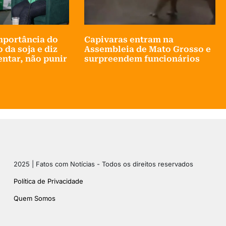
importância do
Capivaras entram na
 da soja e diz
Assembleia de Mato Grosso e
entar, não punir
surpreendem funcionários
2025 | Fatos com Notícias - Todos os direitos reservados
Política de Privacidade
Quem Somos