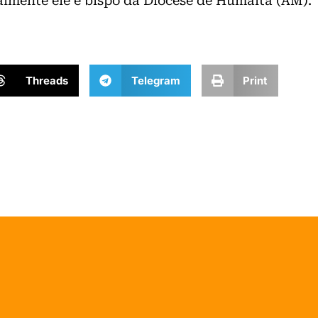
almente ele é bispo da Diocese de Humaitá (AM).
Threads
Telegram
Print