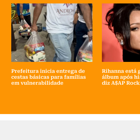
Prefeitura inicia entrega de
Rihanna está 
cestas básicas para famílias
álbum após hi
em vulnerabilidade
diz A$AP Rock