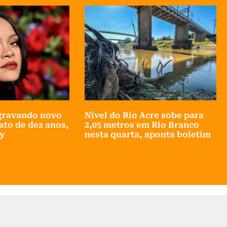
gravando novo
Nível do Rio Acre sobe para
ato de dez anos,
2,05 metros em Rio Branco
y
nesta quarta, aponta boletim