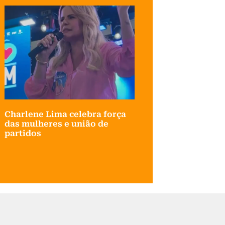
Charlene Lima celebra força
das mulheres e união de
partidos