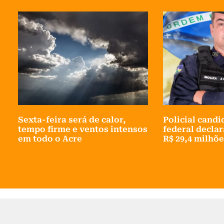
Sexta-feira será de calor,
Policial cand
tempo firme e ventos intensos
federal decla
em todo o Acre
R$ 29,4 milhõe