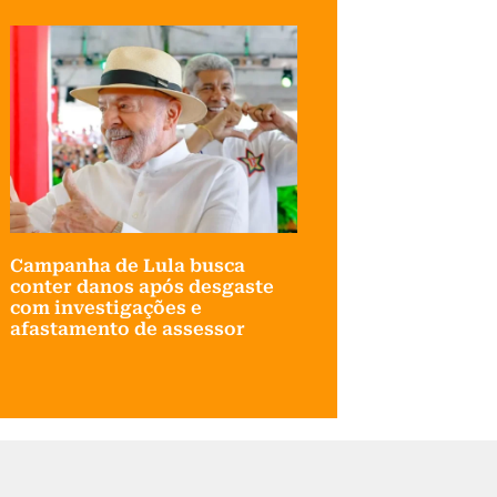
Campanha de Lula busca
conter danos após desgaste
com investigações e
afastamento de assessor