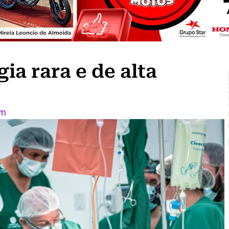
ia rara e de alta
am