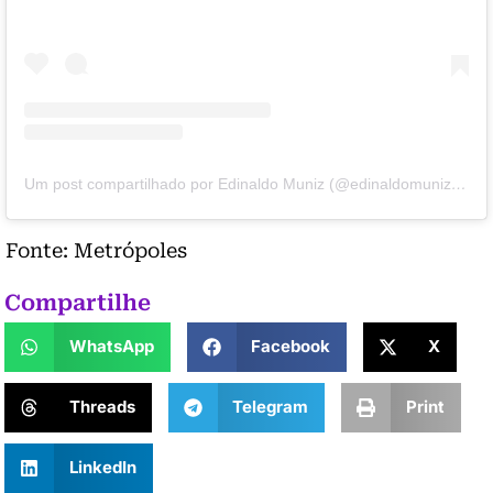
Um post compartilhado por Edinaldo Muniz (@edinaldomuniz.ac)
Fonte: Metrópoles
Compartilhe
WhatsApp
Facebook
X
Threads
Telegram
Print
LinkedIn