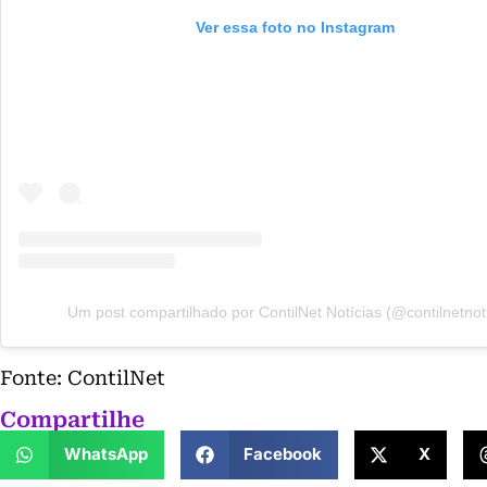
Ver essa foto no Instagram
Um post compartilhado por ContilNet Notícias (@contilnetnoti
Fonte: ContilNet
Compartilhe
WhatsApp
Facebook
X