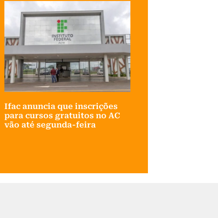
Ifac anuncia que inscrições
para cursos gratuitos no AC
vão até segunda-feira