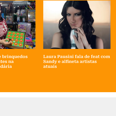
e brinquedos
Laura Pausini fala de feat com
tes na
Sandy e alfineta artistas
dária
atuais