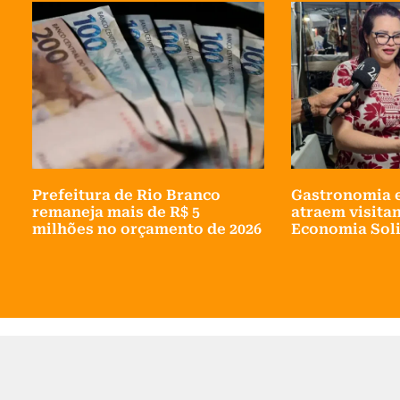
Prefeitura de Rio Branco
Gastronomia 
remaneja mais de R$ 5
atraem visitan
milhões no orçamento de 2026
Economia Soli