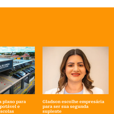
 plano para
Gladson escolhe empresária
potável e
para ser sua segunda
scolas
suplente