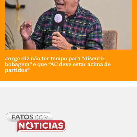
Jorge diz não ter tempo para “discutir
bobagem” e que “AC deve estar acima de
partidos”